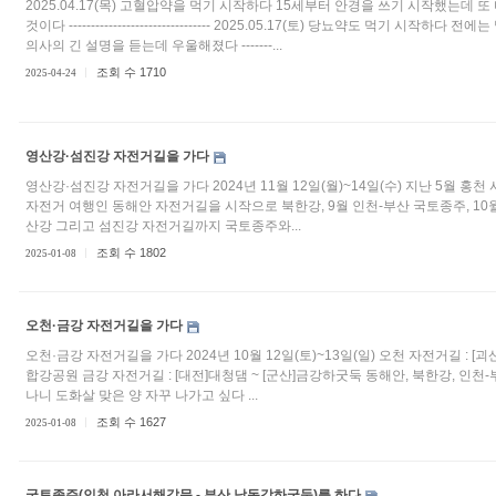
2025.04.17(목) 고혈압약을 먹기 시작하다 15세부터 안경을 쓰기 시작했는데 
것이다 -------------------------------- 2025.05.17(토) 당뇨약도 먹기 시작하다
의사의 긴 설명을 듣는데 우울해졌다 -------...
조회 수 1710
2025-04-24
영산강·섬진강 자전거길을 가다
영산강·섬진강 자전거길을 가다 2024년 11월 12일(월)~14일(수) 지난 5월 홍
자전거 여행인 동해안 자전거길을 시작으로 북한강, 9월 인천-부산 국토종주, 10월 
산강 그리고 섬진강 자전거길까지 국토종주와...
조회 수 1802
2025-01-08
오천·금강 자전거길을 가다
오천·금강 자전거길을 가다 2024년 10월 12일(토)~13일(일) 오천 자전거길 : [괴
합강공원 금강 자전거길 : [대전]대청댐 ~ [군산]금강하굿둑 동해안, 북한강, 인천
나니 도화살 맞은 양 자꾸 나가고 싶다 ...
조회 수 1627
2025-01-08
국토종주(인천 아라서해갑문 - 부산 낙동강하굿둑)를 하다