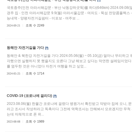
국토종주(인천 아라서해갑문 - 부산 낙동강하굿둑)를 하다(646km) 2024.09.08(일) - 
경주 집 - 인천 아라서해갑문 9.9(월) 아라서울갑문 - 여의도 - 뚝섬 전망콤플렉스 
능내역 - 양평자전거길쉼터 - 이포보 - 여주보 ...
조회 수 2249
2024-09-21
동해안 자전거길을 가다
동해안 & 북한강 자전거길을 가다 2024.05.06(월) ~ 05.10(금) 얼마나 무리하
각했으면 실행하지 못 했을지도 모른다 그냥 해보고 싶다는 막연한 설레임이었다
를 염두한 것은 아니었다 자전거 여행을 하고 싶었...
조회 수 1714
2024-05-25
COVID-19 (코로나에 걸리다)
2023.08.06(월) 한물간 코로나에 걸렸다 병원가서 확진받고 약받아 집에 오니
라고 조사서 작성하라고 독촉이다 그전에 역학조사는 안해봐서 모르겠지만 무척 간
는데 자체적으로 폰 위...
조회 수 1989
2023-08-08