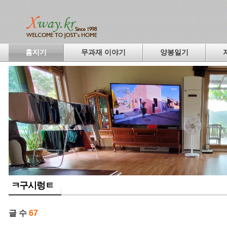
홈지기
무과재 이야기
양봉일기
ㅋ구시렁ㅌ
글 수
67