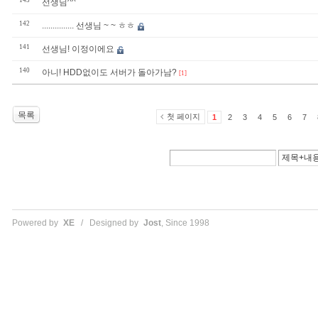
143
선생님^^
142
............... 선생님 ~ ~ ㅎㅎ
141
선생님! 이정이에요
140
아니! HDD없이도 서버가 돌아가남?
[1]
목록
첫 페이지
1
2
3
4
5
6
7
Powered by
XE
/ Designed by
Jost
, Since 1998