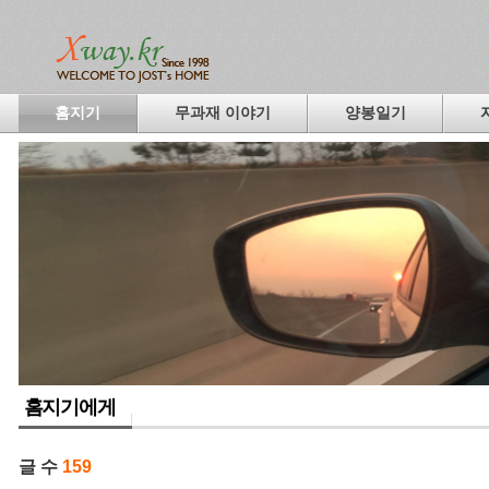
홈지기
무과재 이야기
양봉일기
홈지기에게
글 수
159