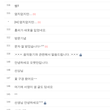
156
쌤!!
155
염치없지만....
[1]
»
[re] 염치없지만....
[1]
153
홈피가 새옷을 입었네요.
152
방문기념
151
문자 잘 받았습니다~^^
[1]
150
:+:+:+: 음악듣기와 관련해서 말씀드립니다. :+:+:+:
149
안녕하세요 오랫만입니다.
148
선상님
147
꽃 구경 왔어요~~
146
여기에 서영미 샘 글도 있네요
145
^^
144
선생님 안녕하세요^^*