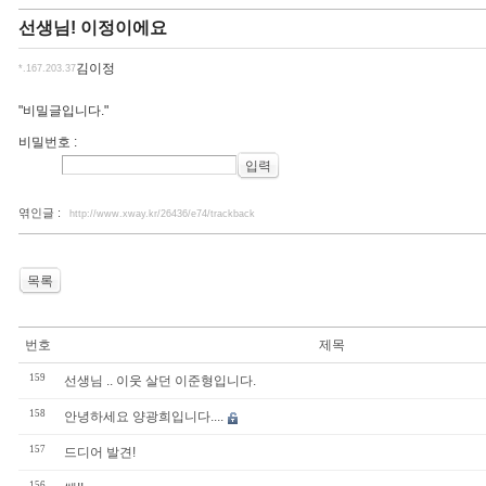
선생님! 이정이에요
김이정
*.167.203.37
"비밀글입니다."
비밀번호
:
엮인글 :
http://www.xway.kr/26436/e74/trackback
목록
번호
제목
159
선생님 .. 이웃 살던 이준형입니다.
158
안녕하세요 양광희입니다....
157
드디어 발견!
156