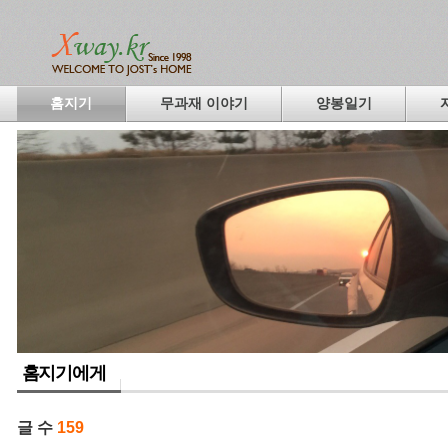
홈지기
무과재 이야기
양봉일기
홈지기에게
글 수
159