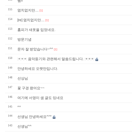
쌤!!
155
염치없지만....
[1]
154
[re] 염치없지만....
[1]
153
홈피가 새옷을 입었네요.
152
방문기념
151
문자 잘 받았습니다~^^
[1]
150
:+:+:+: 음악듣기와 관련해서 말씀드립니다. :+:+:+:
149
안녕하세요 오랫만입니다.
148
선상님
147
꽃 구경 왔어요~~
146
여기에 서영미 샘 글도 있네요
145
^^
144
선생님 안녕하세요^^*
143
선생님^^