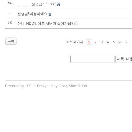
142
............... 선생님 ~ ~ ㅎㅎ
»
선생님! 이정이에요
140
아니! HDD없이도 서버가 돌아가남?
[1]
목록
첫 페이지
1
2
3
4
5
6
7
Powered by
XE
/ Designed by
Jost
, Since 1998