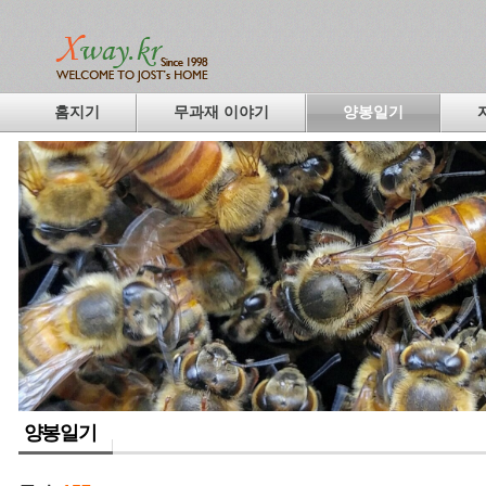
홈지기
무과재 이야기
양봉일기
양봉일기