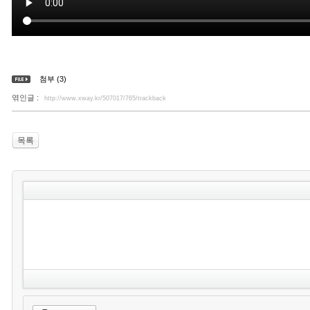
첨부 (3)
엮인글 :
http://www.xway.kr/507017/765/trackback
목록