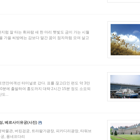
간지럼 잘 타는 휘파람 새 한 마리 햇빛도 금이 가는 시월
 올 가을 씨방에는 감보다 말간 꿈이 점자처럼 모여 살고
목포연안여객선 터미널로 갔다. 표를 끊고(1인 편도 약 3만
 50분에 출발하여 홍도까지 대략 2시간 15분 정도 소요되
...
텐블루성, 베르사이유궁(사진)
대영박물관, 버킹검궁, 트라팔가광장, 피카디리광장, 타워브
유궁, 퐁네프다리