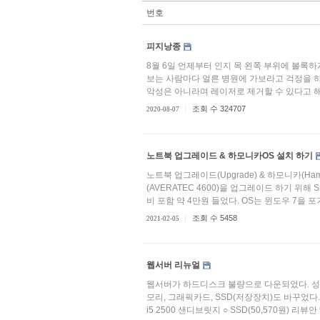
번호
피지낭종
8월 6일 언제부터 인지 목 왼쪽 부위에 볼록하
보는 사람마다 얼른 병원에 가보라고 걱정을 
악성은 아니라며 레이저로 제거할 수 있다고 해서
조회 수 324707
2020-08-07
노트북 업그레이드 & 하모니카OS 설치 하기
노트북 업그레이드(Upgrade) & 하모니카(Ham
(AVERATEC 4600)을 업그레이드 하기 위해 SS
비 포함 약 4만원 들었다. OS는 윈도우 7을 포
조회 수 5458
2021-02-05
웹서버 리뉴얼
웹서버가 하드디스크 불량으로 다운되었다. 성능
모리, 그래픽카드, SSD(저장장치)도 바꾸었다. ○ 메
i5 2500 샌디브릿지 ○ SSD(50,570원) 리뷰안 90