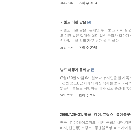
조회 수 3194
2020-05-04
시월도 이런 날은
시월도 이런 날은 - 유재영 수묵빛 그 가지 끝 
도 이런 날은 갈대꽃 십리 길이 은입사 같아라
손차양 눈빛 멀리 자꾸 누가 올 듯 싶다
조회 수 2955
2008-09-29
남도 여행기 둘째날
(7월) 30일 아침 6시 일어나 부지런을 떨어 
7천원 정도), 근처에서 아침 식사를 했다. 7시
었는데, 홍도로 직행하는 배가 있고 중간에 흑산도
조회 수 2871
2008-07-31
2009.7.29~31. 영국 - 런던, 프랑스 - 퐁
영국 - 런던(하이드파크, 빅벤, 국회의사당, 
리지, 런던궁) 프랑스 - 퐁텐블루성, 베르사이