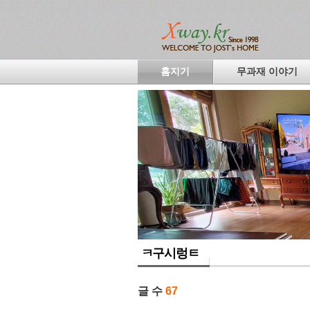
홈지기
무과재 이야기
ㅋ구시렁ㅌ
글 수
67