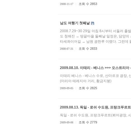
조회 수 2853
2008-11-17
남도 여행기 첫째날
2008.7.29~30 29일 아침 8시부터 서둘러
도 청해진 → 땅끝마을 둘째날 일정은, 담양의
타세콰이어길 → 남원 광한루 이랬다. 그런데 둘
조회 수 2833
2008-07-31
2009.08.10. 이태리 - 베니스 >>> 오스트리
이태리 베니스 - 베니스 수로, 산마르코 광장, 
(마리아 테레지아 거리, 황금지붕)
조회 수 2825
2009-09-05
2009.08.13. 독일 - 로쉬 수도원, 프랑크푸르트
독일 - 로쉬 수도원, 프랑크푸르트(뢰머광장, 시
조회 수 2779
2009-09-06