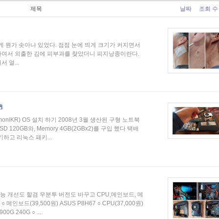
제목
날짜
조회 수
게 뭔가 솟아나 있었다. 점점 눈에 띄게 크기가 커지면서
하여서 외출한 김에 피부과를 찾았더니 피지낭종이란다.
 얼...
oniKR) OS 설치 하기 2008년 3월 생산된 구형 노트북
D 120GB와, Memory 4GB(2GBx2)를 구입 했다 택배
기하고 리눅스 패키...
 개선도 할겸 우분투 버전도 바꾸고 CPU,메인보드, 메
인보드(39,500원) ASUS P8H67 ○ CPU(37,000원)
0G 240G ○ ...