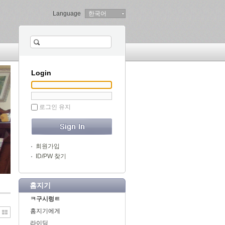
Language
한국어
Login
로그인 유지
회원가입
ID/PW 찾기
홈지기
ㅋ구시렁ㅌ
홈지기에게
라이딩