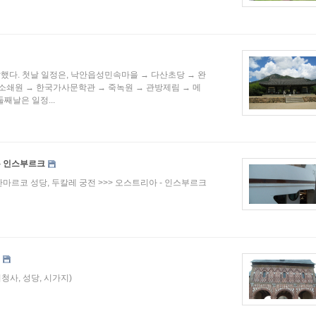
 출발했다. 첫날 일정은, 낙안읍성민속마을 → 다산초당 → 완
 소쇄원 → 한국가사문학관 → 죽녹원 → 관방제림 → 메
째날은 일정...
아 - 인스부르크
산마르코 성당, 두칼레 궁전 >>> 오스트리아 - 인스부르크
청사, 성당, 시가지)