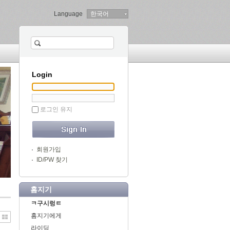
Language
한국어
Login
로그인 유지
회원가입
ID/PW 찾기
홈지기
ㅋ구시렁ㅌ
홈지기에게
라이딩