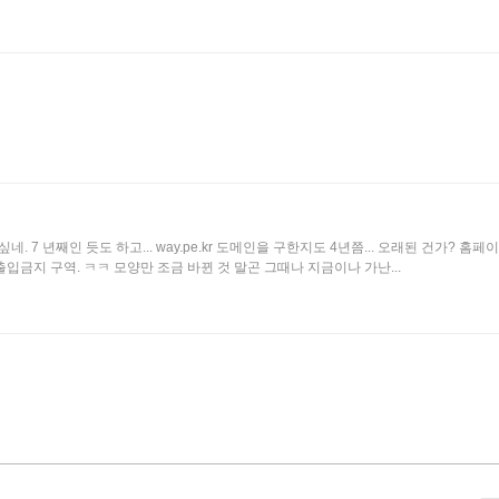
 7 년째인 듯도 하고... way.pe.kr 도메인을 구한지도 4년쯤... 오래된 건가? 홈페
 출입금지 구역. ㅋㅋ 모양만 조금 바뀐 것 말곤 그때나 지금이나 가난...