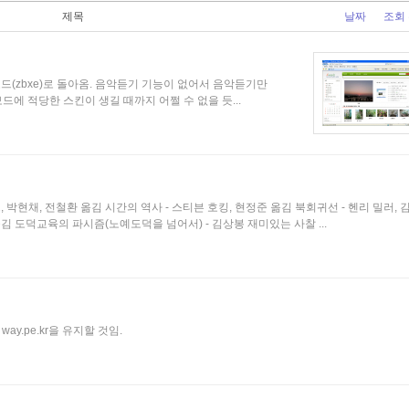
제목
날짜
조회
로보드(zbxe)로 돌아옴. 음악듣기 기능이 없어서 음악듣기만
에 적당한 스킨이 생길 때까지 어쩔 수 없을 듯...
, 박현채, 전철환 옮김 시간의 역사 - 스티븐 호킹, 현정준 옮김 북회귀선 - 헨리 밀러, 
 옮김 도덕교육의 파시즘(노예도덕을 넘어서) - 김상봉 재미있는 사찰 ...
 way.pe.kr을 유지할 것임.