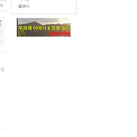
 수
발코니
김진