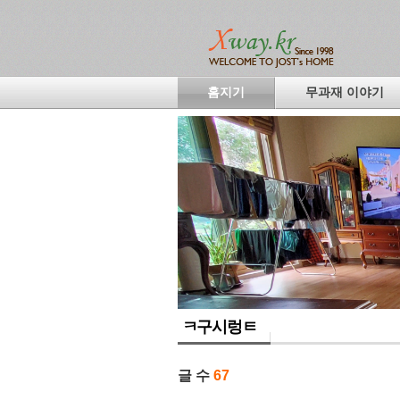
홈지기
무과재 이야기
ㅋ구시렁ㅌ
글 수
67