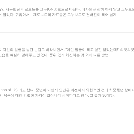
 동안 사용했던 제로보드를 그누(GNU)보드로 바꿨다. 디자인은 전혀 하지 않고 그누보
 달았다. 귀찮아서... 제로보드의 자료들은 그누보드로 컨버전이 되어 쉽게 ...
속 자신의 얼굴을 놀란 눈길로 바라보면서. "이런 얼굴이 되고 싶진 않았는데!" 희끗희
습을 여실히 말해주고 있었다. 품위 있게 처신하는 것 외에 다른 방법...
on of life)’라고 했다. 중년이 되면서 인간은 이전까지 외형적인 것에 치중했던 삶에
의 욕구에 대한 강렬한 자각이 일어나기 시작한다고 한다. 그 결과 30대까...