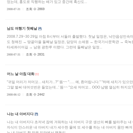
었는데, 홍도로 직행하는 배가 있고 중간에 흑산도...
조회 수 2869
2008-07-31
남도 여행기 첫째날
2008.7.29~30 29일 아침 8시부터 서둘러 출발했다. 첫날 일정은, 낙안읍성민속
도 청해진 → 땅끝마을 둘째날 일정은, 담양의 소쇄원 → 한국가사문학관 → 죽녹원
타세콰이어길 → 남원 광한루 이랬다. 그런데 둘째날은 일정...
조회 수 2831
2008-07-31
어느 날 아침 대화
[1]
"귀밑 머리가 저머꼬... 새치가...?" 뜸~~ "...... 예, 흰머립니다." "하메 새치가 있으만 
그말 벌써 대여섯번은 들었는데...' 뜸~~ "요새 저머꼬... OOO 납땜 열심히 하지요? 이
조회 수 2442
2008-06-12
나는 내 아버지다
나는 내 아버지다 초저녁 잠에 겨워하는 내 아버지 구운 생선의 뼈를 발라주는 내
자식이 안스러운 내 아버지 내가 세수한 물에 또 세수를 하는 내 아버지 몸만 빠져
는 내 아버지 할 말을 입안에서 맴돌리...