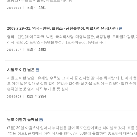
프랑스 - 루브르 박물관, 샤르트르 대성당
조회 수 2261
2009-09-04
2009.7.29~31. 영국 - 런던, 프랑스 - 퐁텐블루성, 베르사이유궁(사진)
영국 - 런던(하이드파크, 빅벤, 국회의사당, 대영박물관, 버킹검궁, 트라팔가광장,
리지, 런던궁) 프랑스 - 퐁텐블루성, 베르사이유궁, 퐁네프다리
조회 수 2853
2008-11-17
시월도 이런 날은
시월도 이런 날은 - 유재영 수묵빛 그 가지 끝 간지럼 잘 타는 휘파람 새 한 마리 
도 이런 날은 갈대꽃 십리 길이 은입사 같아라 올 가을 씨방에는 감보다 말간 꿈이
손차양 눈빛 멀리 자꾸 누가 올 듯 싶다
조회 수 2954
2008-09-29
남도 여행기 둘째날
(7월) 30일 아침 6시 일어나 부지런을 떨어 목포연안여객선 터미널로 갔다. 표를 끊
7천원 정도), 근처에서 아침 식사를 했다. 7시 50분에 출발하여 홍도까지 대략 2