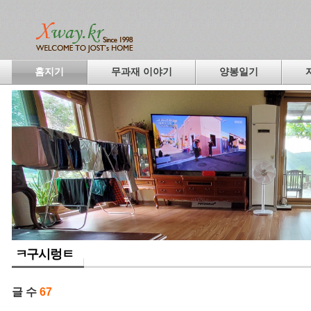
홈지기
무과재 이야기
양봉일기
ㅋ구시렁ㅌ
글 수
67