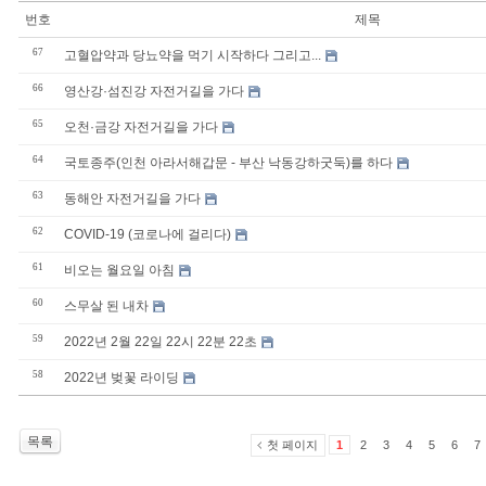
번호
제목
67
고혈압약과 당뇨약을 먹기 시작하다 그리고...
66
영산강·섬진강 자전거길을 가다
65
오천·금강 자전거길을 가다
64
국토종주(인천 아라서해갑문 - 부산 낙동강하굿둑)를 하다
63
동해안 자전거길을 가다
62
COVID-19 (코로나에 걸리다)
61
비오는 월요일 아침
60
스무살 된 내차
59
2022년 2월 22일 22시 22분 22초
58
2022년 벚꽃 라이딩
목록
첫 페이지
1
2
3
4
5
6
7