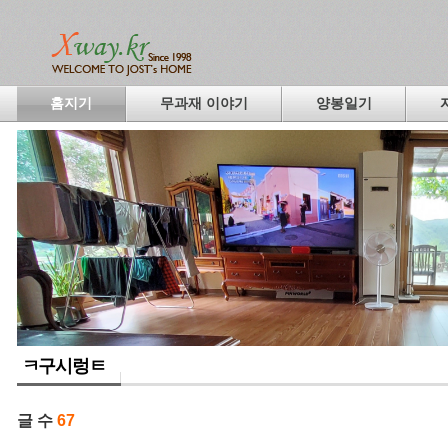
홈지기
무과재 이야기
양봉일기
ㅋ구시렁ㅌ
글 수
67