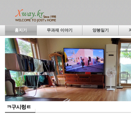
홈지기
무과재 이야기
양봉일기
ㅋ구시렁ㅌ