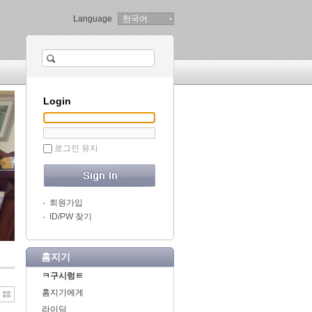
Language
한국어
Login
로그인 유지
회원가입
ID/PW 찾기
홈지기
ㅋ구시렁ㅌ
홈지기에게
라이딩