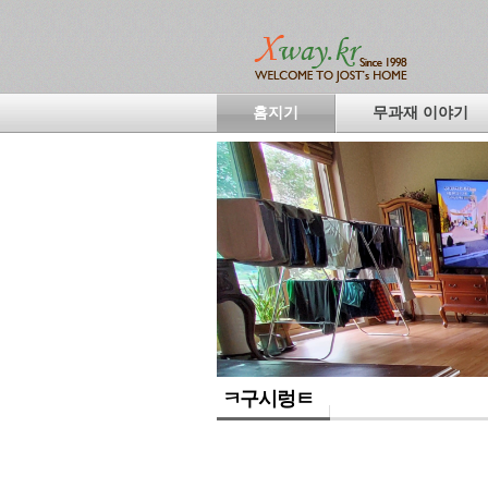
홈지기
무과재 이야기
ㅋ구시렁ㅌ