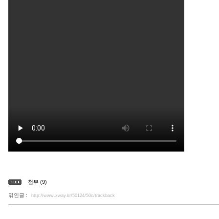
첨부 (9)
엮인글 :
http://www.xway.kr/50124/50c/trackback