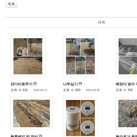
목록
제목
잔디비료주기
나무심기
베란다 방수 
조회 수 426
조회 수 400
조회 수 392
2019-03-11
2019-03-05
블루베리 밭 정비
복수초가 꽃망