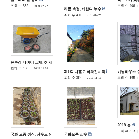
조회 수 352
조회 수 406
2019-02-22
라돈 측정, 베란다 누수
조회 수 401
2019-02-21
손수레 타이어 교체, 칡 제거 작업
조회 수 460
2018-12-05
제6회 나홀로 국화전시회
비닐하우스 
조회 수 354
조회 수 355
2018-11-10
2018 봄
조회 수 313
국화 모종 정식, 상수도 인입
국화모종 삽수