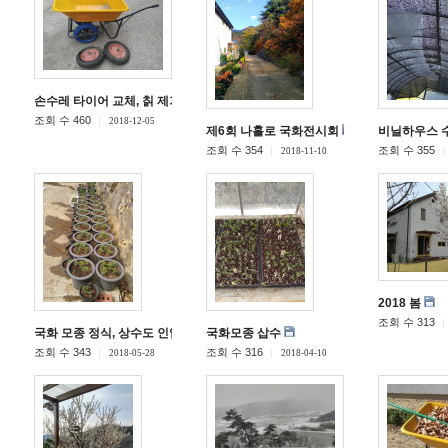
손수레 타이어 교체, 칡 제거 작업
조회 수 460
2018-12-05
제6회 나홀로 국화전시회
비닐하우스 
조회 수 354
조회 수 355
2018-11-10
2018 봄
조회 수 313
국화 모종 정식, 상수도 인입
국화모종 삽수
조회 수 343
조회 수 316
2018-05-28
2018-04-10