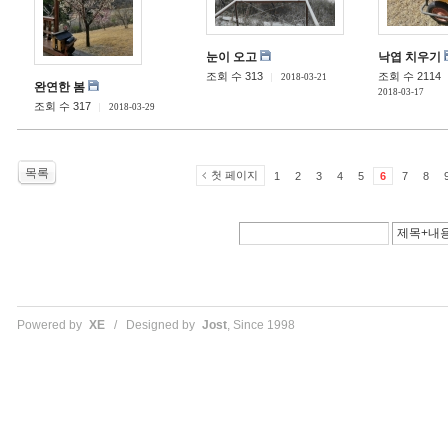
눈이 오고
낙엽 치우기
조회 수 313
조회 수 2114
2018-03-21
완연한 봄
2018-03-17
조회 수 317
2018-03-29
목록
첫 페이지
1
2
3
4
5
6
7
8
Powered by
XE
/ Designed by
Jost
, Since 1998