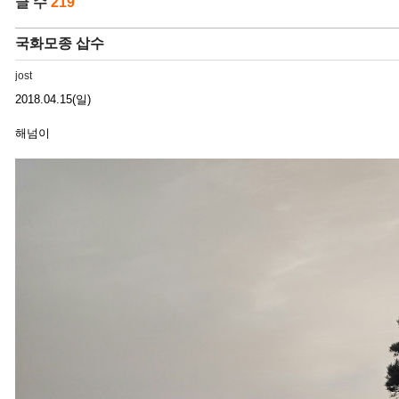
글 수
219
국화모종 삽수
jost
2018.04.15(일)
해넘이