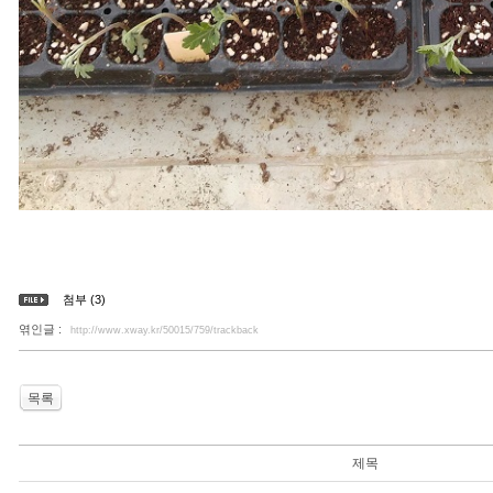
첨부 (3)
엮인글 :
http://www.xway.kr/50015/759/trackback
목록
제목