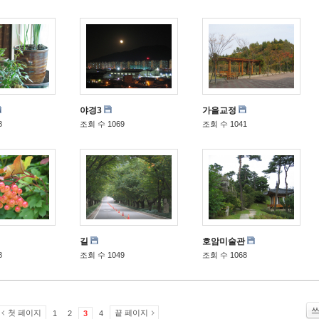
야경3
가을교정
8
조회 수 1069
조회 수 1041
길
호암미술관
8
조회 수 1049
조회 수 1068
첫 페이지
끝 페이지
1
2
3
4