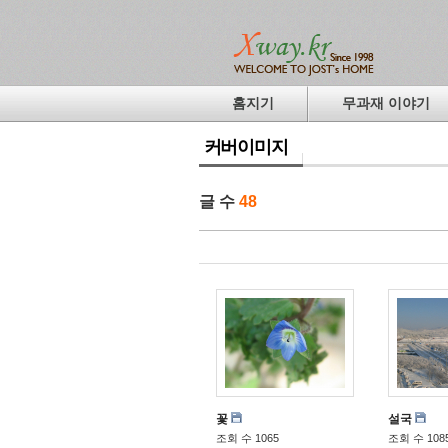
홈지기
무과재 이야기
커버이미지
글 수
48
꽃
설국
조회 수 1065
조회 수 108