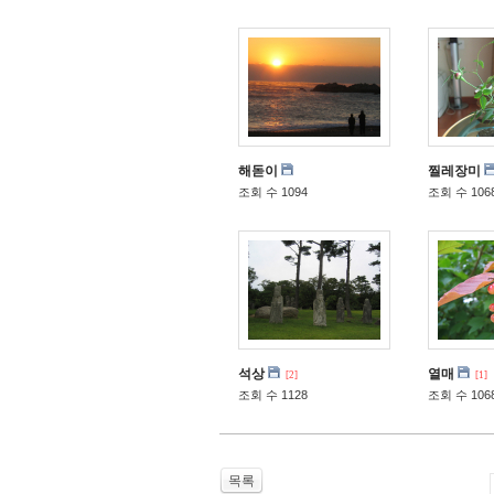
해돋이
찔레장미
조회 수 1094
조회 수 106
석상
열매
[2]
[1]
조회 수 1128
조회 수 106
목록