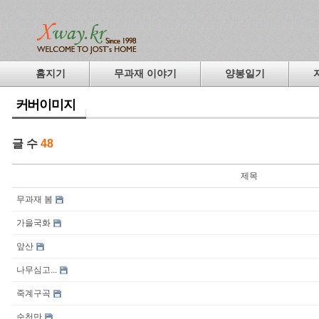
홈지기
무과재 이야기
양봉일기
커버이미지
글 수
48
제목
무과재 봄
가을국화
앞산
나무심고...
죽계구곡
순천만