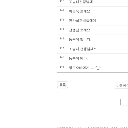
147
조승태선생님께
146
이동숙 보세요.
145
전산실후배들에게
144
선생님 보세요..
143
동숙이 입니다.
142
조승태 선생님께~
141
동숙이 봐라..
140
정도오빠에게...... ^_^
목록
첫 페