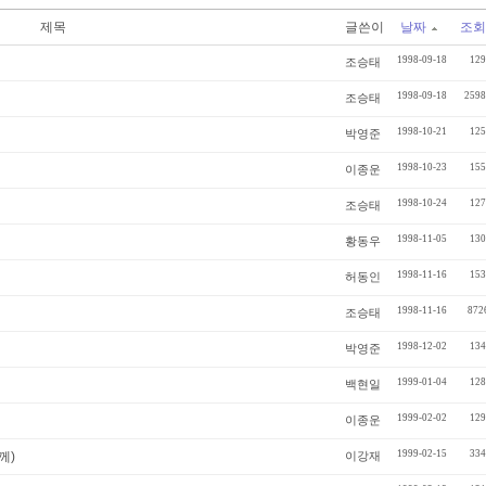
제목
글쓴이
날짜
조회
1998-09-18
129
조승태
1998-09-18
2598
조승태
1998-10-21
125
박영준
1998-10-23
155
이종운
1998-10-24
127
조승태
1998-11-05
130
황동우
1998-11-16
153
허동인
1998-11-16
872
조승태
1998-12-02
134
박영준
1999-01-04
128
백현일
1999-02-02
129
이종운
1999-02-15
334
께)
이강재