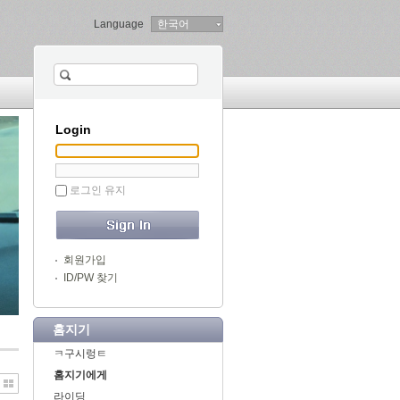
Language
한국어
Login
로그인 유지
회원가입
ID/PW 찾기
홈지기
ㅋ구시렁ㅌ
홈지기에게
라이딩