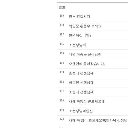
번호
159
안부 전합시다
158
박영준 황동우 보세요.
157
안녕하십니까?
156
조선생님께.
155
데넘 이종운 선생님께
154
오랜만에 들어왔습니다.
153
조승태 선생님께
152
허동인 선생님께
151
조승태 선생님께
150
새해 복많이 받으세요!!!
149
조선생님의답신
148
새해 복 많이 받으세요!!!(한사욱 선생님