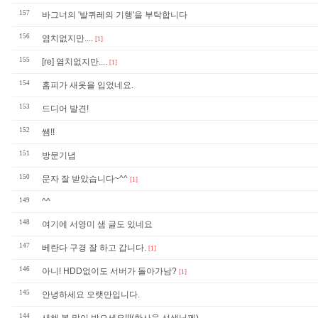
157
바그너의 '발퀴레의 기행'을 부탁합니다
156
염치없지만....
[1]
155
[re] 염치없지만....
[1]
154
홈피가 새옷을 입었네요.
153
드디어 발견!
152
쌤!!
151
방문기념
150
문자 잘 받았습니다~^^
[1]
149
^^
148
여기에 서영미 샘 글도 있네요
147
베란다 구경 잘 하고 갑니다.
[1]
146
아니! HDD없이도 서버가 돌아가남?
[1]
145
안녕하세요 오랫만입니다.
144