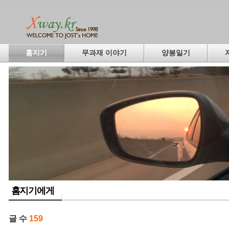
홈지기
무과재 이야기
양봉일기
홈지기에게
글 수
159