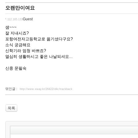
오랜만이여요
Guest
*.112.165.133
샘~~~
잘 지내시죠?
포항여전자고등학교로 옮기셨다구요?
소식 궁금해요
신학기라 엄청 바쁘죠?
열심히 생활하시고 좋은 나날되셔요...
신중 문필숙
엮인글 :
http://www.xway.kr/26422/d4c/trackback
목록