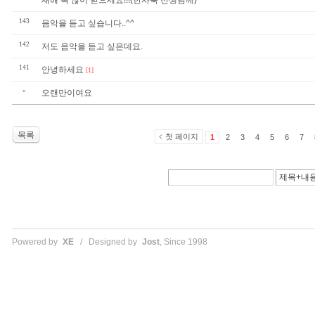
새해 복 많이 받으세요!!!(한사욱 선생님께)
143
음악을 듣고 싶습니다..^^
142
저도 음악을 듣고 싶은데요.
141
안녕하세요
[1]
»
오랜만이여요
목록
첫 페이지
1
2
3
4
5
6
7
Powered by
XE
/ Designed by
Jost
, Since 1998