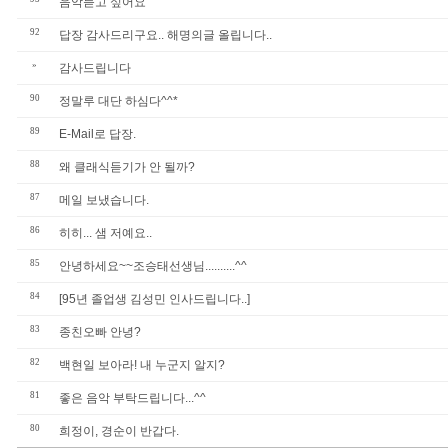
음악듣고 싶어요
92
답장 감사드리구요.. 해명의글 올립니다..
»
감사드립니다
90
정말루 대단 하심다^^*
89
E-Mail로 답장.
88
왜 클래식듣기가 안 될까?
87
메일 보냈습니다.
86
히히... 샘 저예요..
85
안녕하세요~~조승태선생님..........^^
84
[95년 졸업생 김성민 인사드립니다..]
83
종친오빠 안녕?
82
백현일 보아라! 내 누군지 알지?
81
좋은 음악 부탁드립니다...^^
80
희정이, 경순이 반갑다.