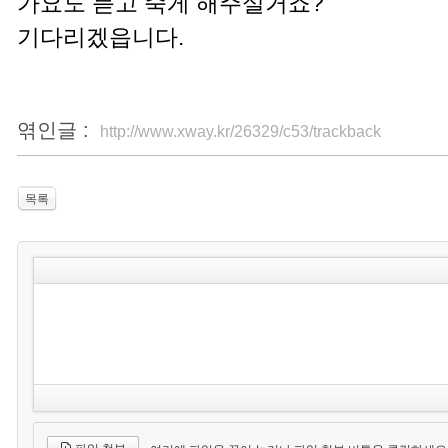
가요도 듣고 죽게 해주실거죠?
기다리겠읍니다.
엮인글 :
http://www.xway.kr/26329/c53/trackback
목록