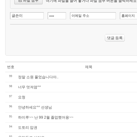
파일 첨부
여기에 파일을 끌어 놓거나 파일 첨부 버튼을 클릭하세요
번호
제목
99
정말 소원 풀었습니다아..
98
너무 멋져염^^
97
요청
96
안녕하세요^^ 선생님
95
하이루~~ 난 99 2월 졸업했어용~~
94
도토리 압권
93