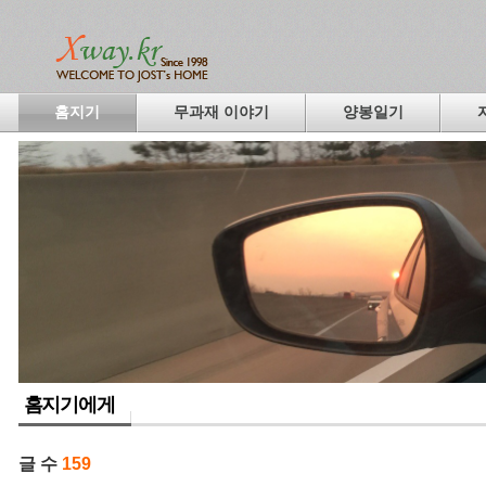
홈지기
무과재 이야기
양봉일기
홈지기에게
글 수
159