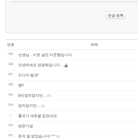
번호
제목
159
선생님 .. 이웃 살던 이준형입니다.
158
안녕하세요 양광희입니다....
157
드디어 발견!
156
쌤!!
155
[re] 염치없지만....
[1]
154
염치없지만....
[1]
»
홈피가 새옷을 입었네요.
152
방문기념
151
문자 잘 받았습니다~^^
[1]