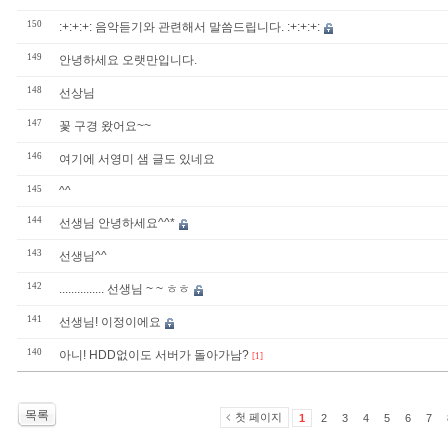
150
:+:+:+: 음악듣기와 관련해서 말씀드립니다. :+:+:+:
149
안녕하세요 오랫만입니다.
148
선상님
147
꽃 구경 왔어요~~
146
여기에 서영미 샘 글도 있네요
145
^^
144
선생님 안녕하세요^^*
143
선생님^^
142
............... 선생님 ~ ~ ㅎㅎ
141
선생님! 이정이에요
140
아니! HDD없이도 서버가 돌아가남?
[1]
목록
첫 페이지
1
2
3
4
5
6
7