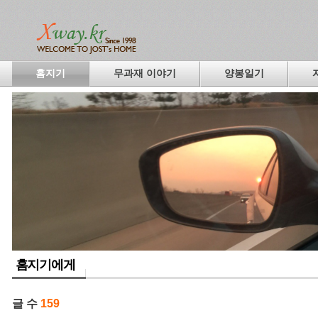
홈지기
무과재 이야기
양봉일기
홈지기에게
글 수
159