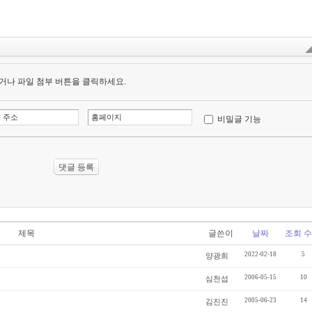
거나 파일 첨부 버튼을 클릭하세요.
비밀글 기능
제목
글쓴이
날짜
조회 수
2022-02-18
5
양광희
2006-05-15
10
심천섭
2005-06-23
14
김진진