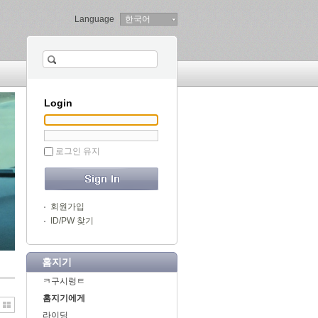
Language
한국어
Login
로그인 유지
회원가입
ID/PW 찾기
홈지기
ㅋ구시렁ㅌ
홈지기에게
라이딩