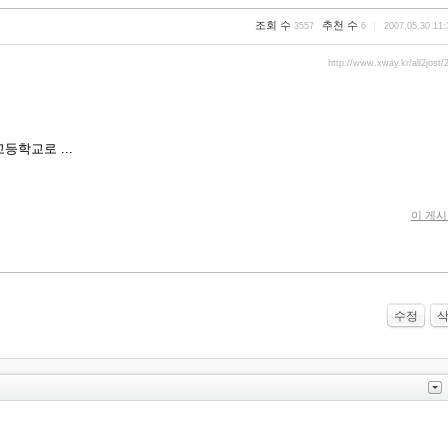
조회 수
추천 수
3557
6
2007.05.30 11:
http://www.xway.kr/all2jost/
.
학교로 ...
이 게
수정