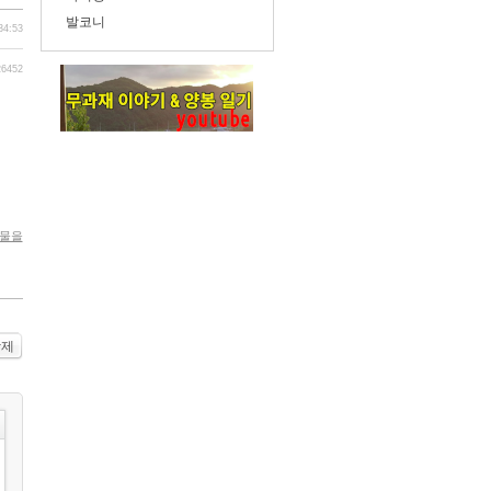
발코니
34:53
26452
시물을
삭제