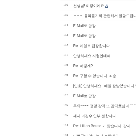
156
선생님! 이정이에요
155
:+:+:+: 음악듣기와 관련해서 말씀드립니다. 
154
E-Mail로 답장.
153
E-Mail로 답장...
152
Re: 메일로 답장합니다.
151
안녕하세요 지형인데여
150
Re: 어떻게?
149
Re: 구할 수 없습니다. 죄송...
148
[민호] 안녕하세요.. 메일 잘받았습니다 ^^
147
E-Mail로 답장...
146
우와~~~~ 정말 감격 또 감격했심더 ⌒
145
제자 이경수 안부 전합니다.
144
Re: Lillian Boutte 가 맞습니다. 감사...
143